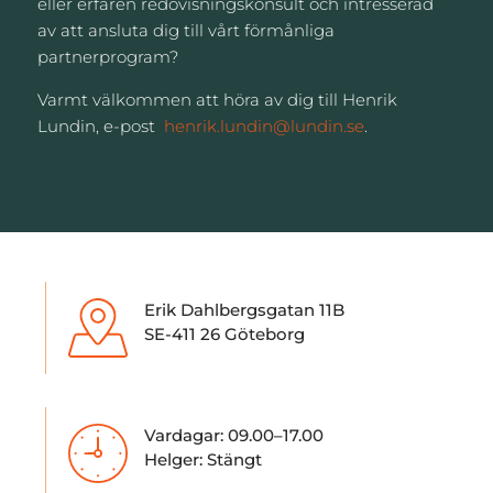
eller erfaren redovisningskonsult och intresserad
av att ansluta dig till vårt förmånliga
partnerprogram?
Varmt välkommen att höra av dig till Henrik
Lundin, e-post
henrik.lundin@lundin.se
.
Erik Dahlbergsgatan 11B
SE-411 26 Göteborg
Vardagar: 09.00–17.00
Helger: Stängt