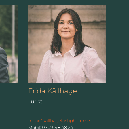
n
Frida Källhage
Jurist
frida@kallhagefastigheter.se
Mobil: 0709-48 48 24