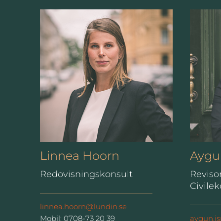
Linnea Hoorn
Aygu
Redovisningskonsult
Revisor
Civile
linnea.hoorn@lundin.se
Mobil: 0708-73 20 39
aygun.i