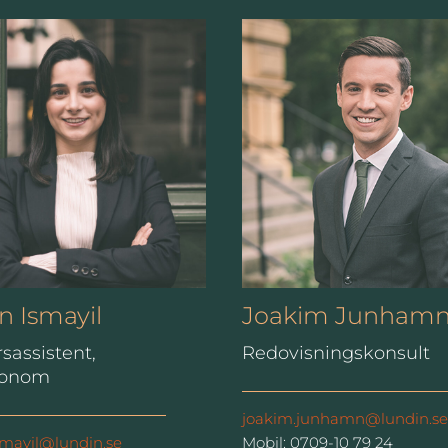
n Ismayil
Joakim Junham
sassistent,
Redovisningskonsult
konom
joakim.junhamn@lundin.se
smayil@lundin.se
Mobil: 0709-10 79 24