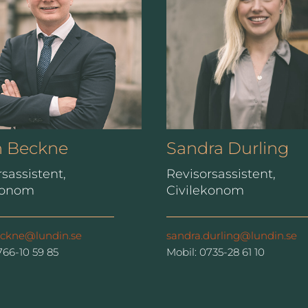
n Beckne
Sandra Durling
sassistent,
Revisorsassistent,
konom
Civilekonom
eckne@lundin.se
sandra.durling@lundin.se
766-10 59 85
Mobil: 0735-28 61 10