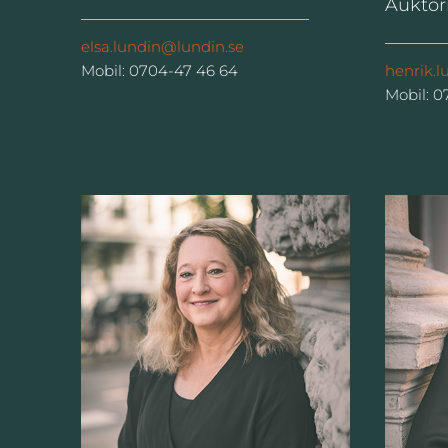
Auktor
elsa.lundin@lundin.se
Mobil: 0704-47 46 64
henrik.
Mobil: 0