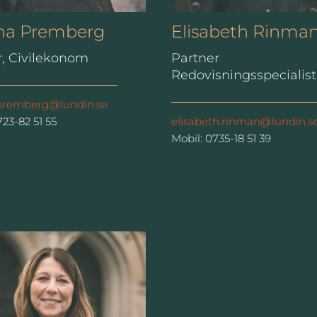
ina Premberg
Elisabeth Rinma
r, Civilekonom
Partner
Redovisningsspecialist
.premberg@lundin.se
723-82 51 55
elisabeth.rinman@lundin.s
Mobil: 0735-18 51 39