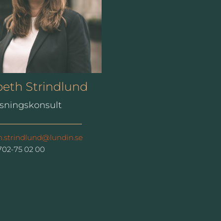
beth Strindlund
sningskonsult
h.strindlund@lundin.se
702-75 02 00