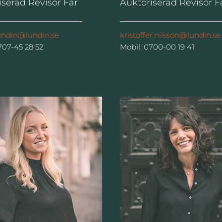
iserad Revisor Far
Auktoriserad Revisor F
lundin@lundin.se
kristoffer.nilsson@lundin.se
707-45 28 52
Mobil: 0700-00 19 41