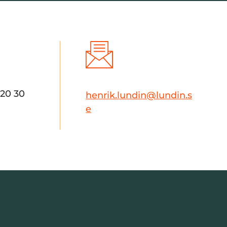
 20 30
henrik.lundin@lundin.s
e