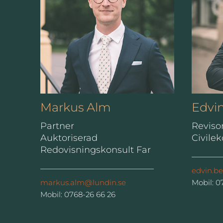
Markus Alm
Edvi
Partner
Revisor
Auktoriserad
Civile
Redovisningskonsult Far
edvin.b
markus.alm@lundin.se
Mobil: 0
Mobil: 0768-26 66 26